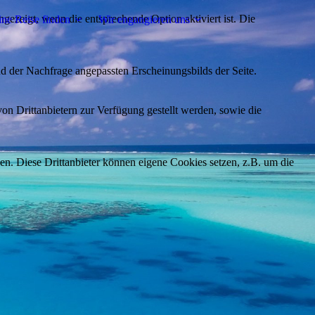
ezeigt, wenn die entsprechende Option aktiviert ist. Die
ne Reise finden
Wir engangieren uns
d der Nachfrage angepassten Erscheinungsbilds der Seite.
on Drittanbietern zur Verfügung gestellt werden, sowie die
den. Diese Drittanbieter können eigene Cookies setzen, z.B. um die