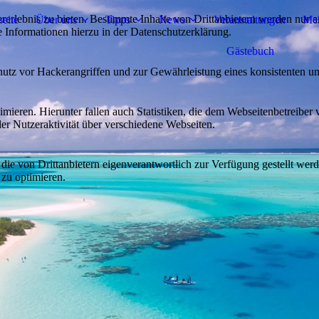
lebnis zu bieten. Bestimmte Inhalte von Drittanbietern werden nur ang
seite
Über uns
Tipps
News
Veranstaltungen
Mei
e Informationen hierzu in der Datenschutzerklärung.
Gästebuch
utz vor Hackerangriffen und zur Gewährleistung eines konsistenten un
ieren. Hierunter fallen auch Statistiken, die dem Webseitenbetreiber v
r Nutzeraktivität über verschiedene Webseiten.
 die von Drittanbietern eigenverantwortlich zur Verfügung gestellt wer
 zu optimieren.