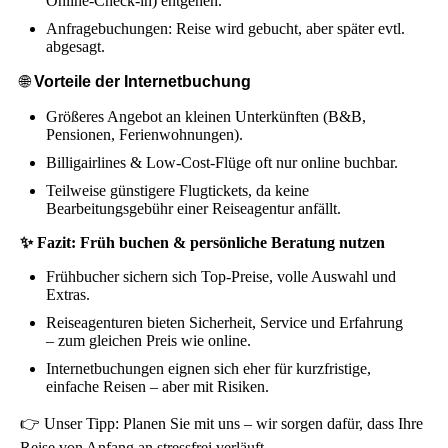
Online-Check-in) entgehen.
Anfragebuchungen: Reise wird gebucht, aber später evtl.
abgesagt.
🌐
Vorteile der Internetbuchung
Größeres Angebot an kleinen Unterkünften (B&B,
Pensionen, Ferienwohnungen).
Billigairlines & Low-Cost-Flüge oft nur online buchbar.
Teilweise günstigere Flugtickets, da keine
Bearbeitungsgebühr einer Reiseagentur anfällt.
✨ Fazit: Früh buchen & persönliche Beratung nutzen
Frühbucher sichern sich Top-Preise, volle Auswahl und
Extras.
Reiseagenturen bieten Sicherheit, Service und Erfahrung
– zum gleichen Preis wie online.
Internetbuchungen eignen sich eher für kurzfristige,
einfache Reisen – aber mit Risiken.
👉 Unser Tipp: Planen Sie mit uns – wir sorgen dafür, dass Ihre
Reise von Anfang an stressfrei verläuft.