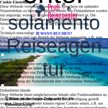
Cookie-Einstellungen
Diese Webseite verwendet Cookies, um Besuchern ein optimales
Nutzererlebnis zu bieten. Bestimmte Inhalte von Drittanbietern werden
solamento
nur angezeigt, wenn die entsprechende Option aktiviert ist. Die
Datenverarbeitung kann dann auch in einem Drittland erfolgen.
Weitere Informationen hierzu in der Datenschutzerklärung.
Technisch notwendige
WANN BUCHEN?
Reiseagen
Diese Cookies sind zum Betrieb der Webseite notwendig, z.B. zum
Schutz vor Hackerangriffen und zur Gewährleistung eines
konsistenten und der Nachfrage angepassten Erscheinungsbilds der
Seite.
Analytische
tur
Diese Cookies werden verwendet, um das Nutzererlebnis weiter zu
optimieren. Hierunter fallen auch Statistiken, die dem
Webseitenbetreiber von Drittanbietern zur Verfügung gestellt werden,
sowie die Ausspielung von personalisierter Werbung durch die
Nachverfolgung der Nutzeraktivität über verschiedene Webseiten.
Drittanbieter-Inhalte
Diese Webseite bietet möglicherweise Inhalte oder Funktionalitäten an,
🗓️ Wann ist der beste Zeitpunkt für die
die von Drittanbietern eigenverantwortlich zur Verfügung gestellt
werden. Diese Drittanbieter können eigene Cookies setzen, z.B. um
Reisebuchung?
die Nutzeraktivität zu verfolgen oder ihre Angebote zu personalisieren