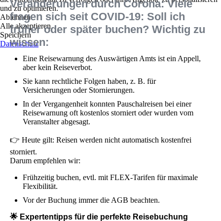
Veränderungen durch Corona: Viele
und zu optimieren.
fragen sich seit COVID-19: Soll ich
Ablehnen
Alle akzeptieren
früher oder später buchen? Wichtig zu
Speichern
wissen:
Datenschutz
Eine Reisewarnung des Auswärtigen Amts ist ein Appell,
aber kein Reiseverbot.
Sie kann rechtliche Folgen haben, z. B. für
Versicherungen oder Stornierungen.
In der Vergangenheit konnten Pauschalreisen bei einer
Reisewarnung oft kostenlos storniert oder wurden vom
Veranstalter abgesagt.
👉 Heute gilt: Reisen werden nicht automatisch kostenfrei
storniert.
Darum empfehlen wir:
Frühzeitig buchen, evtl. mit FLEX-Tarifen für maximale
Flexibilität.
Vor der Buchung immer die AGB beachten.
🌟 Expertentipps für die perfekte Reisebuchung