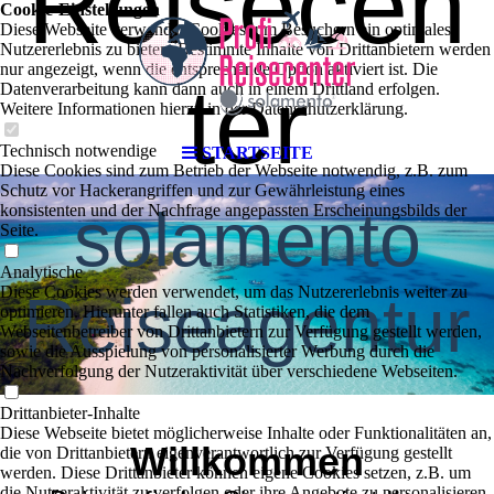
Reisecen
Cookie-Einstellungen
Diese Webseite verwendet Cookies, um Besuchern ein optimales
Nutzererlebnis zu bieten. Bestimmte Inhalte von Drittanbietern werden
nur angezeigt, wenn die entsprechende Option aktiviert ist. Die
ter
Datenverarbeitung kann dann auch in einem Drittland erfolgen.
Weitere Informationen hierzu in der Datenschutzerklärung.
Technisch notwendige
STARTSEITE
Diese Cookies sind zum Betrieb der Webseite notwendig, z.B. zum
Schutz vor Hackerangriffen und zur Gewährleistung eines
solamento
konsistenten und der Nachfrage angepassten Erscheinungsbilds der
Seite.
Analytische
Diese Cookies werden verwendet, um das Nutzererlebnis weiter zu
Reiseagentur
optimieren. Hierunter fallen auch Statistiken, die dem
Webseitenbetreiber von Drittanbietern zur Verfügung gestellt werden,
sowie die Ausspielung von personalisierter Werbung durch die
Nachverfolgung der Nutzeraktivität über verschiedene Webseiten.
Drittanbieter-Inhalte
Diese Webseite bietet möglicherweise Inhalte oder Funktionalitäten an,
Willkommen
die von Drittanbietern eigenverantwortlich zur Verfügung gestellt
werden. Diese Drittanbieter können eigene Cookies setzen, z.B. um
die Nutzeraktivität zu verfolgen oder ihre Angebote zu personalisieren