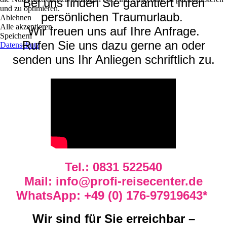
Bei uns finden Sie garantiert Ihren
und zu optimieren.
persönlichen Traumurlaub.
Ablehnen
Alle akzeptieren
Wir freuen uns auf Ihre Anfrage.
Speichern
Rufen Sie uns dazu gerne an oder
Datenschutz
senden uns Ihr Anliegen schriftlich zu.
Tel.: 0831 522540
Mail: info@profi-reisecenter.de
WhatsApp: +49 (0) 176-97919643*
Wir sind für Sie erreichbar –