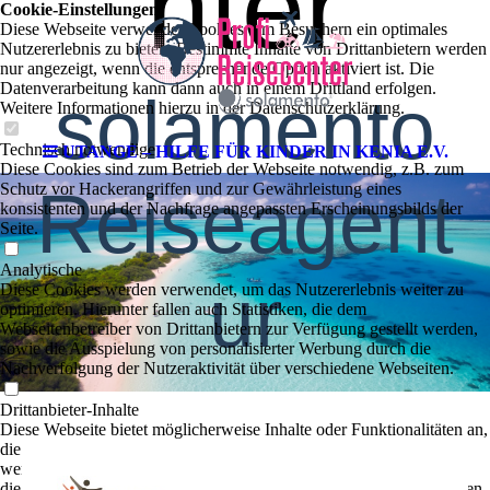
nter
Cookie-Einstellungen
Diese Webseite verwendet Cookies, um Besuchern ein optimales
Nutzererlebnis zu bieten. Bestimmte Inhalte von Drittanbietern werden
nur angezeigt, wenn die entsprechende Option aktiviert ist. Die
Datenverarbeitung kann dann auch in einem Drittland erfolgen.
solamento
Weitere Informationen hierzu in der Datenschutzerklärung.
Technisch notwendige
UTANGE – HILFE FÜR KINDER IN KENIA E.V.
Diese Cookies sind zum Betrieb der Webseite notwendig, z.B. zum
Reiseagent
Schutz vor Hackerangriffen und zur Gewährleistung eines
konsistenten und der Nachfrage angepassten Erscheinungsbilds der
Seite.
Analytische
ur
Diese Cookies werden verwendet, um das Nutzererlebnis weiter zu
optimieren. Hierunter fallen auch Statistiken, die dem
Webseitenbetreiber von Drittanbietern zur Verfügung gestellt werden,
sowie die Ausspielung von personalisierter Werbung durch die
Nachverfolgung der Nutzeraktivität über verschiedene Webseiten.
Drittanbieter-Inhalte
Diese Webseite bietet möglicherweise Inhalte oder Funktionalitäten an,
die von Drittanbietern eigenverantwortlich zur Verfügung gestellt
werden. Diese Drittanbieter können eigene Cookies setzen, z.B. um
die Nutzeraktivität zu verfolgen oder ihre Angebote zu personalisieren