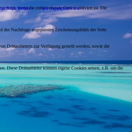
ezeigt, wenn die entsprechende Option aktiviert ist. Die
ne Reise finden
Wir engangieren uns
d der Nachfrage angepassten Erscheinungsbilds der Seite.
on Drittanbietern zur Verfügung gestellt werden, sowie die
den. Diese Drittanbieter können eigene Cookies setzen, z.B. um die