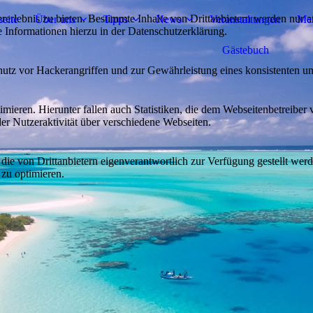
lebnis zu bieten. Bestimmte Inhalte von Drittanbietern werden nur ang
seite
Über uns
Tipps
News
Veranstaltungen
Mei
e Informationen hierzu in der Datenschutzerklärung.
Gästebuch
utz vor Hackerangriffen und zur Gewährleistung eines konsistenten un
ieren. Hierunter fallen auch Statistiken, die dem Webseitenbetreiber v
r Nutzeraktivität über verschiedene Webseiten.
 die von Drittanbietern eigenverantwortlich zur Verfügung gestellt wer
 zu optimieren.