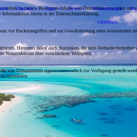
lebnis zu bieten. Bestimmte Inhalte von Drittanbietern werden nur ang
seite
Über uns
Tipps
News
Veranstaltungen
Mei
e Informationen hierzu in der Datenschutzerklärung.
Gästebuch
utz vor Hackerangriffen und zur Gewährleistung eines konsistenten un
ieren. Hierunter fallen auch Statistiken, die dem Webseitenbetreiber v
r Nutzeraktivität über verschiedene Webseiten.
 die von Drittanbietern eigenverantwortlich zur Verfügung gestellt wer
 zu optimieren.