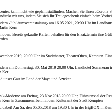
ecenter, kann nicht wie geplant stattfinden. Machen Sie Ihren „Coron
e indirekt mit uns, indem Sie sich Ihr Treuegeschenk einfach beim Vorb
dern -Jubiläumsveranstaltung- am 16.05.2021, 20:00 Uhr im Landhaus
Martin Kern
ben. Bereits gekaufte Karten behalten für den Ersatztermin ihre Gülti
erden.
ovember 2019, 20:00 Uhr im Stadttheater, TheaterOben, Kempten. Eintr
dern am Donnerstag, 30. Mai 2019 20.00 Uhr, Landhotel Sommerau in 
in Ker
d unser Gast im Land der Maya und Azteken.
sik-Moderne am Freitag, 23.Nov.2018 20.00 Uhr, Führstensaal der Res
tin Kern in Zusammenarbeit mit dem Kulturamt der Stadt Kempten
 dabei! Am Sa. den 05.05.2018 um 19:30 Uhr in der BigBOX in Kem