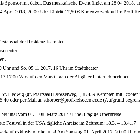
ls Sponsor mit dabei. Das musikalische Event findet am 28.04.2018. um
 April 2018, 20:00 Uhr. Eintritt 17,50 € Kartenvorverkauf im Profi Re
ürstensaal der Residenz Kempten.
isecenter.
en.
9 Uhr und So. 05.11.2017, 16 Uhr im Stadttheater.
2017 17:00 Wir auf den Markttagen der Allgäuer Unternehmerinnen...
e St. Hedwig (gr. Pfarrsaal) Drosselweg 1, 87439 Kempten mit "cool
25 40 oder per Mail an s.horber@profi-reisecenter.de (Aufgrund begren
 bei uns! vom 01. – 08. März 2017 / Eine 8-tägige Opernreise
c Festival in der USA tägliche Anreise im Zeitraum: 18.3. – 13.4.17
verkauf exklusiv nur bei uns! Am Samstag 01. April 2017, 20.00 Uhr 