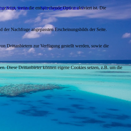
ezeigt, wenn die entsprechende Option aktiviert ist. Die
ne Reise finden
Wir engangieren uns
d der Nachfrage angepassten Erscheinungsbilds der Seite.
on Drittanbietern zur Verfügung gestellt werden, sowie die
den. Diese Drittanbieter können eigene Cookies setzen, z.B. um die