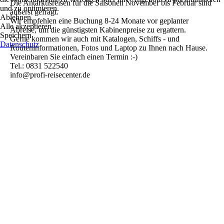
Die Antarktisreisen für die Saisonen November bis Februar sind
und zu optimieren.
äußerst gefragt.
Ablehnen
Wir empfehlen eine Buchung 8-24 Monate vor geplanter
Alle akzeptieren
Abreise, um die günstigsten Kabinenpreise zu ergattern.
Speichern
Gerne kommen wir auch mit Katalogen, Schiffs - und
Datenschutz
Routeninformationen, Fotos und Laptop zu Ihnen nach Hause.
Vereinbaren Sie einfach einen Termin :-)
Tel.: 0831 522540
info@profi-reisecenter.de