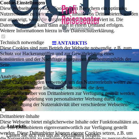
Cookie-Einstellungen
Diese Webseite verwendet Cookies, um Besuchern ein optimales
Nutzererlebnis zu bieten. Bestimmte Inhalte von Drittanbietern werden
nur angezeigt, wenn die entsprechende Option aktiviert ist. Die
Datenverarbeitung kann dann auch in einem Drittland erfolgen.
Weitere Informationen hierzu in der Datenschutzerklärung.
ur
Technisch notwendige
ANTARKTIS
Diese Cookies sind zum Betrieb der Webseite notwendig, z.B. zum
Schutz vor Hackerangriffen und zur Gewährleistung eines
konsistenten und der Nachfrage angepassten Erscheinungsbilds der
Seite.
Analytische
Diese Cookies werden verwendet, um das Nutzererlebnis weiter zu
optimieren. Hierunter fallen auch Statistiken, die dem
Webseitenbetreiber von Drittanbietern zur Verfügung gestellt werden,
sowie die Ausspielung von personalisierter Werbung durch die
Nachverfolgung der Nutzeraktivität über verschiedene Webseiten.
Drittanbieter-Inhalte
Diese Webseite bietet möglicherweise Inhalte oder Funktionalitäten an,
Antarktis
die von Drittanbietern eigenverantwortlich zur Verfügung gestellt
werden. Diese Drittanbieter können eigene Cookies setzen, z.B. um
Lassen Sie sich von uns als Spezialisten beraten.
die Nutzeraktivität zu verfolgen oder ihre Angebote zu personalisieren